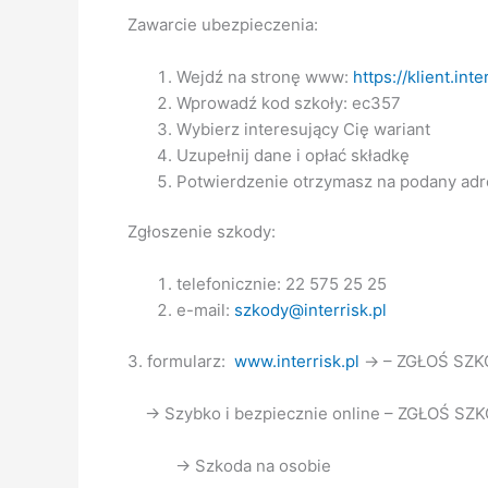
Zawarcie ubezpieczenia:
Wejdź na stronę www:
https://klient.int
Wprowadź kod szkoły: ec357
Wybierz interesujący Cię wariant
Uzupełnij dane i opłać składkę
Potwierdzenie otrzymasz na podany adr
Zgłoszenie szkody:
telefonicznie: 22 575 25 25
e-mail:
szkody@interrisk.pl
3. formularz:
www.interrisk.pl
-> – ZGŁOŚ SZ
-> Szybko i bezpiecznie online – ZGŁOŚ SZ
-> Szkoda na osobie