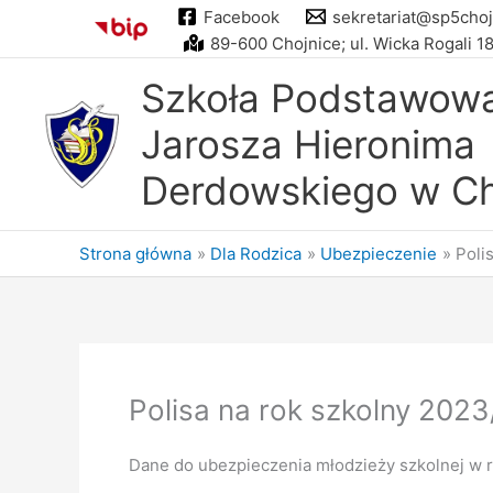
Przejdź
Facebook
sekretariat@sp5choj
do
89-600 Chojnice; ul. Wicka Rogali 1
treści
Szkoła Podstawowa 
Jarosza Hieronima
Derdowskiego w Ch
Strona główna
Dla Rodzica
Ubezpieczenie
Poli
Polisa na rok szkolny 202
Dane do ubezpieczenia młodzieży szkolnej w 