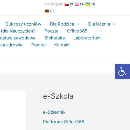
Zmień język:
PL
EN
UK
DE
Sukcesy uczniów
Dla Rodzica
Dla Ucznia
(dla Nauczyciela)
Poczta
Office365
adztwo zawodowe
Biblioteka
Laboratorium
ca zdrowie
Pomoc
Kontakt
Otwórz
e-Szkoła
e-Dziennik
Platforma Office365