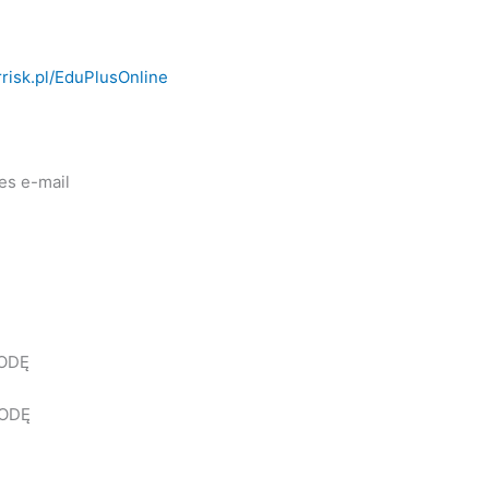
errisk.pl/EduPlusOnline
es e-mail
KODĘ
KODĘ