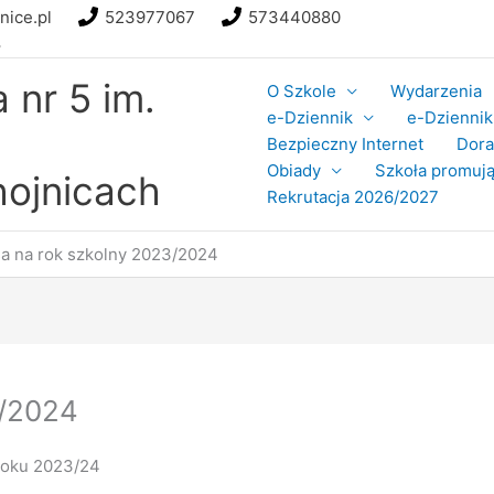
nice.pl
523977067
573440880
8
nr 5 im.
O Szkole
Wydarzenia
e-Dziennik
e-Dziennik 
Bezpieczny Internet
Dor
Obiady
Szkoła promują
ojnicach
Rekrutacja 2026/2027
sa na rok szkolny 2023/2024
3/2024
roku 2023/24