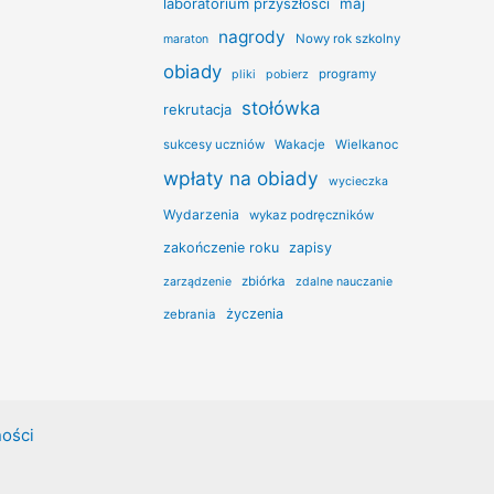
laboratorium przyszłości
maj
nagrody
Nowy rok szkolny
maraton
obiady
programy
pliki
pobierz
stołówka
rekrutacja
sukcesy uczniów
Wakacje
Wielkanoc
wpłaty na obiady
wycieczka
Wydarzenia
wykaz podręczników
zakończenie roku
zapisy
zbiórka
zarządzenie
zdalne nauczanie
życzenia
zebrania
ności