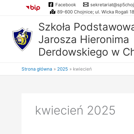
Przejdź
Facebook
sekretariat@sp5choj
do
89-600 Chojnice; ul. Wicka Rogali 1
treści
Szkoła Podstawowa 
Jarosza Hieronima
Derdowskiego w Ch
Strona główna
2025
kwiecień
kwiecień 2025