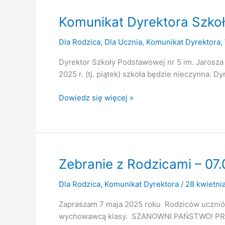
Komunikat Dyrektora Szkoł
Dla Rodzica
,
Dla Ucznia
,
Komunikat Dyrektora
,
Dyrektor Szkoły Podstawowej nr 5 im. Jarosza
2025 r. (tj. piątek) szkoła będzie nieczynna. D
Komunikat
Dowiedz się więcej »
Dyrektora
Szkoły
dotyczący
dnia
2
Zebranie z Rodzicami – 07.
maja
2025
Dla Rodzica
,
Komunikat Dyrektora
/
28 kwietni
roku
Zapraszam 7 maja 2025 roku Rodziców uczniów 
wychowawcą klasy. SZANOWNI PAŃSTWO! P