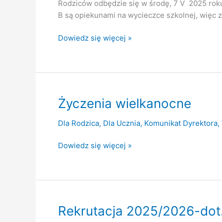
Rodziców odbędzie się w środę, 7 V 2025 roku
B są opiekunami na wycieczce szkolnej, więc 
Zebranie
Dowiedz się więcej »
z
Rodzicami
–
07.05.2025
r.
Życzenia wielkanocne
Dla Rodzica
,
Dla Ucznia
,
Komunikat Dyrektora
,
Życzenia
Dowiedz się więcej »
wielkanocne
Rekrutacja 2025/2026-dot.