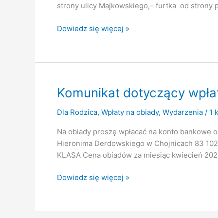
strony ulicy Majkowskiego,– furtka od strony p
Uwaga!!!Zamknięte
Dowiedz się więcej »
wejście
od
strony
Kauflandu
Komunikat dotyczący wpłat
Dla Rodzica
,
Wpłaty na obiady
,
Wydarzenia
/
1 
Na obiady proszę wpłacać na konto bankowe od
Hieronima Derdowskiego w Chojnicach 83 102
KLASA Cena obiadów za miesiąc kwiecień 2025 
Komunikat
Dowiedz się więcej »
dotyczący
wpłat
na