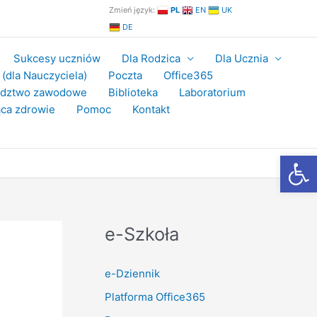
Zmień język:
PL
EN
UK
DE
Sukcesy uczniów
Dla Rodzica
Dla Ucznia
(dla Nauczyciela)
Poczta
Office365
adztwo zawodowe
Biblioteka
Laboratorium
ca zdrowie
Pomoc
Kontakt
Otwórz
e-Szkoła
e-Dziennik
Platforma Office365