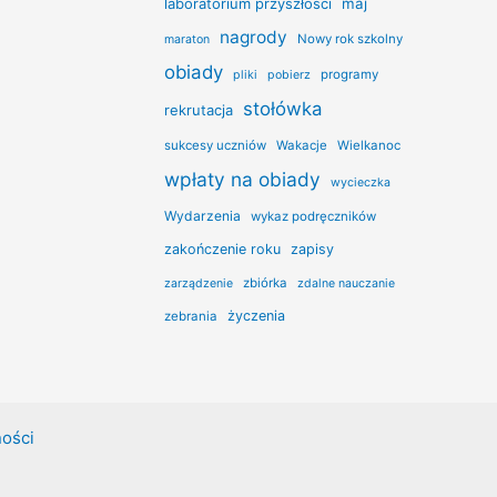
laboratorium przyszłości
maj
nagrody
Nowy rok szkolny
maraton
obiady
programy
pliki
pobierz
stołówka
rekrutacja
sukcesy uczniów
Wakacje
Wielkanoc
wpłaty na obiady
wycieczka
Wydarzenia
wykaz podręczników
zakończenie roku
zapisy
zbiórka
zarządzenie
zdalne nauczanie
życzenia
zebrania
ności