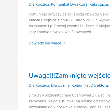
Dla Rodzica
,
Komunikat Dyrektora
,
Rekrutacja
,
Komunikat dotyczy dzieci spoza obwodu Szkoł
Miasta Chojnice z dnia 17 lutego 2025 r. wyni
terminach: l.p. Rodzaj czynności Termin Miejs
listy kandydatów zakwalifikowanych i li
Rekrutacja
Dowiedz się więcej »
2025/2026-
dot.
dzieci
spoza
obwodu
Uwaga!!!Zamknięte wejście
szkoły
Dla Rodzica
,
Dla Ucznia
,
Komunikat Dyrektora
,
Drodzy Rodzice!Kochani Uczniowie! Z uwagi na
zamknięte wejście (furtka) na boisko od strony
pozyskana od kierownika budowy -poniżej jej t