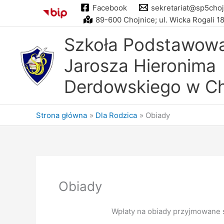
Przejdź
Facebook
sekretariat@sp5choj
do
89-600 Chojnice; ul. Wicka Rogali 1
treści
Szkoła Podstawowa 
Jarosza Hieronima
Derdowskiego w Ch
Strona główna
Dla Rodzica
Obiady
Obiady
Wpłaty na obiady przyjmowane