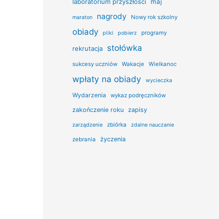
laboratorium przyszłości
maj
nagrody
Nowy rok szkolny
maraton
obiady
programy
pliki
pobierz
stołówka
rekrutacja
sukcesy uczniów
Wakacje
Wielkanoc
wpłaty na obiady
wycieczka
Wydarzenia
wykaz podręczników
zakończenie roku
zapisy
zbiórka
zarządzenie
zdalne nauczanie
życzenia
zebrania