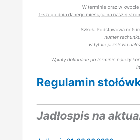
W terminie oraz w kwocie 
1-szego dnia danego miesiąca na naszej stron
Szkoła Podstawowa nr 5 i
numer rachunk
w tytule przelewu nale
Wpłaty dokonane po terminie należy kon
i
Regulamin stołówk
Jadłospis na aktua