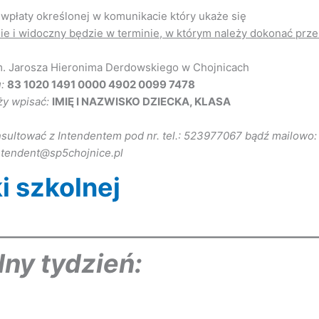
wpłaty określonej w komunikacie który ukaże się
ie i widoczny będzie w terminie, w którym należy dokonać prz
m. Jarosza Hieronima Derdowskiego w Chojnicach
u:
83 1020 1491 0000 4902 0099 7478
ży wpisać:
IMIĘ I NAZWISKO DZIECKA, KLASA
sultować z Intendentem pod nr. tel.: 523977067 bądź mailowo:
ntendent@sp5chojnice.pl
i szkolnej
lny tydzień: