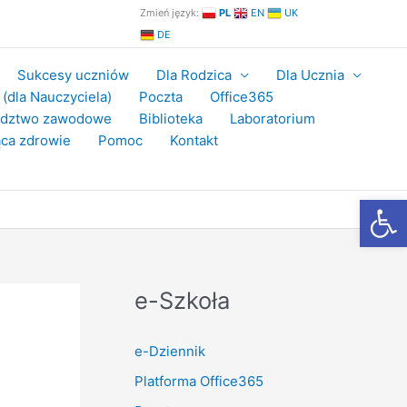
Zmień język:
PL
EN
UK
DE
Sukcesy uczniów
Dla Rodzica
Dla Ucznia
(dla Nauczyciela)
Poczta
Office365
adztwo zawodowe
Biblioteka
Laboratorium
ca zdrowie
Pomoc
Kontakt
Otwórz
e-Szkoła
e-Dziennik
Platforma Office365