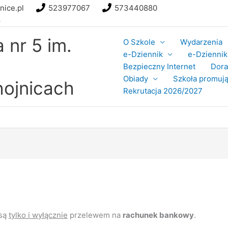
nice.pl
523977067
573440880
8
nr 5 im.
O Szkole
Wydarzenia
e-Dziennik
e-Dziennik 
Bezpieczny Internet
Dor
Obiady
Szkoła promują
ojnicach
Rekrutacja 2026/2027
 są
tylko i wyłącznie
przelewem na
rachunek bankowy
.