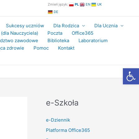
Zmień język:
PL
EN
UK
DE
Sukcesy uczniów
Dla Rodzica
Dla Ucznia
(dla Nauczyciela)
Poczta
Office365
adztwo zawodowe
Biblioteka
Laboratorium
ca zdrowie
Pomoc
Kontakt
Otwórz
e-Szkoła
e-Dziennik
Platforma Office365