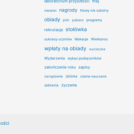
laboratorium przyszłości
maj
nagrody
Nowy rok szkolny
maraton
obiady
programy
pliki
pobierz
stołówka
rekrutacja
sukcesy uczniów
Wakacje
Wielkanoc
wpłaty na obiady
wycieczka
Wydarzenia
wykaz podręczników
zakończenie roku
zapisy
zbiórka
zarządzenie
zdalne nauczanie
życzenia
zebrania
ności