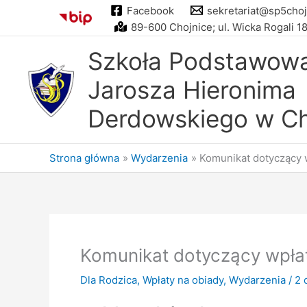
Przejdź
Facebook
sekretariat@sp5choj
do
89-600 Chojnice; ul. Wicka Rogali 1
treści
Szkoła Podstawowa 
Jarosza Hieronima
Derdowskiego w Ch
Strona główna
Wydarzenia
Komunikat dotyczący 
Komunikat dotyczący wpłat
Dla Rodzica
,
Wpłaty na obiady
,
Wydarzenia
/
2 