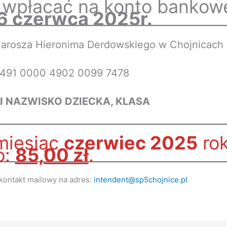
 wpłacać na konto bankow
 6 czerwca 2025r.
Jarosza Hieronima Derdowskiego w Chojnicach
1491 0000 4902 0099 7478
 I NAZWISKO DZIECKA, KLASA
miesiąc
czerwiec 2025
ro
o:
85,00 zł
.
kontakt mailowy na adres:
intendent@sp5chojnice.pl