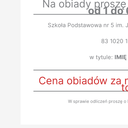
Na obiady proszę
od 1 do
Szkoła Podstawowa nr 5 im. 
83 1020 
w tytule:
IMIĘ
Cena obiadów za 
t
W sprawie odliczeń proszę o 