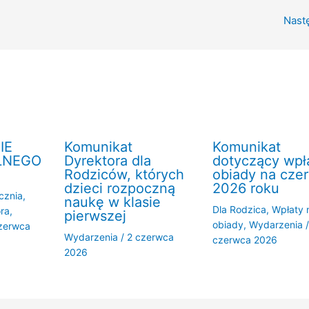
Nast
IE
Komunikat
Komunikat
LNEGO
Dyrektora dla
dotyczący wpł
Rodziców, których
obiady na cze
dzieci rozpoczną
2026 roku
cznia
,
naukę w klasie
Dla Rodzica
,
Wpłaty 
ra
,
pierwszej
obiady
,
Wydarzenia
zerwca
Wydarzenia
/
2 czerwca
czerwca 2026
2026