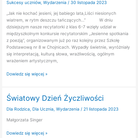
Sukcesy uczniów
,
Wydarzenia
/
30 listopada 2023
„Jak nie kochać jesieni, jej babiego lata,Liści niesionych
wiatrem, w rytm deszczu tańczących…” W dniu
dzisiejszym nasze recytatorki z klas 6-7 wzięły udział w
międzyszkolnym konkursie recytatorskim „Jesienne spotkania
z poezją”, organizowanym już po raz kolejny przez Szkołę
Podstawową nr 8 w Chojnicach. Wypadły świetnie, wyróżniały
się interpretacją, kulturą słowa, wrażliwością, ogólnym
wrażeniem artystycznym,
Międzyszkolny
Dowiedz się więcej »
Konkurs
Recytatorski
Światowy Dzień Życzliwości
Dla Rodzica
,
Dla Ucznia
,
Wydarzenia
/
21 listopada 2023
Małgorzata Singer
Światowy
Dowiedz się więcej »