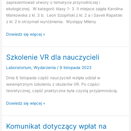
zaprezentowali utwory o tematyce przyrodniczej i
ekologicznej. W kategorii: klasy 1- 3 II miejsce zajęła Karolina
Markowska z kl. 3 b. Leon Szopiński z kl. 2 a i Saveli Rapatski
z kl. 2 b otrzymali wyróżnienia. Występy Mileny
Eko-
Dowiedz się więcej »
Art
2023
Szkolenie VR dla nauczycieli
Laboratorium
,
Wydarzenia
/
9 listopada 2023
Dnia 6 listopada część nauczycieli wzięła udział w
wewnętrznym szkoleniu z okularów VR. Po części
teoretycznej, część praktyczna była czystą przyjemnością.
Szkolenie
Dowiedz się więcej »
VR
dla
nauczycieli
Komunikat dotyczący wpłat na