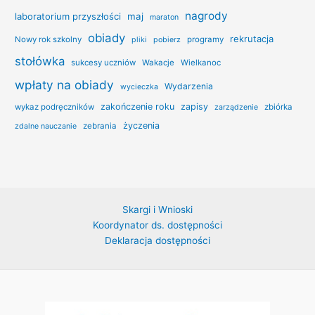
nagrody
laboratorium przyszłości
maj
maraton
obiady
rekrutacja
Nowy rok szkolny
programy
pliki
pobierz
stołówka
sukcesy uczniów
Wakacje
Wielkanoc
wpłaty na obiady
Wydarzenia
wycieczka
zakończenie roku
zapisy
wykaz podręczników
zbiórka
zarządzenie
życzenia
zebrania
zdalne nauczanie
Skargi i Wnioski
Koordynator ds. dostępności
Deklaracja dostępności