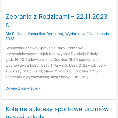
Dzień
Życzliwości
Zebrania z Rodzicami – 22.11.2023
r.
Dla Rodzica
,
Komunikat Dyrektora
,
Wydarzenia
/
14 listopada
2023
Szanowni Państwo Spotkanie Rady Rodziców –
przewodniczących trójek klasowych z Dyrekcją Szkoły
godz.16:00 Stołówka szkoły Godzina 16:30 spotkania z
wychowawcą klasy: klasy 1: 1a – s.5; klasy 2: 2a – s.6; 2b –
s.3; klasy 6: 6c – s.19; klasy 7: 7c – s.18; Godzina 17:15
spotkania z wychowawcą klasy: klasy 1: 1b – s.2;
Zebrania
Dowiedz się więcej »
z
Rodzicami
–
Kolejne sukcesy sportowe uczniów
22.11.2023
naszej szkoły
r.