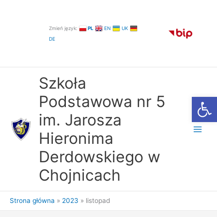
Przejdź
do
treści
Zmień język:
PL
EN
UK
DE
Szkoła
Otwórz
Podstawowa nr 5
im. Jarosza
Hieronima
Derdowskiego w
Chojnicach
Strona główna
2023
listopad