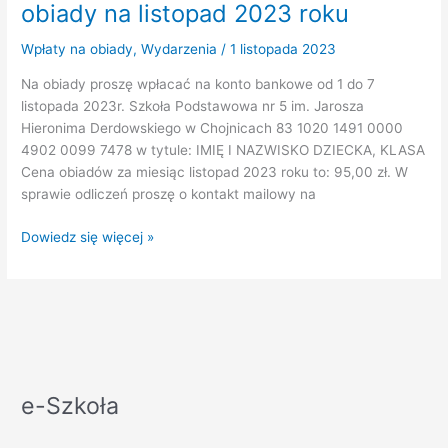
obiady na listopad 2023 roku
Wpłaty na obiady
,
Wydarzenia
/
1 listopada 2023
Na obiady proszę wpłacać na konto bankowe od 1 do 7
listopada 2023r. Szkoła Podstawowa nr 5 im. Jarosza
Hieronima Derdowskiego w Chojnicach 83 1020 1491 0000
4902 0099 7478 w tytule: IMIĘ I NAZWISKO DZIECKA, KLASA
Cena obiadów za miesiąc listopad 2023 roku to: 95,00 zł. W
sprawie odliczeń proszę o kontakt mailowy na
Komunikat
Dowiedz się więcej »
dotyczący
wpłat
na
obiady
na
listopad
2023
e-Szkoła
roku