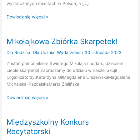
wyznaczonych miastach w Polsce, a […]
3
Dowiedz się więcej »
miejsce
w
Międzynarodowym
Mikołajkowa Zbiórka Skarpetek!
Drużynowym
Konkursie
Dla Rodzica
,
Dla Ucznia
,
Wydarzenia
/
30 listopada 2023
Zostań pomocnikiem Świętego Mikołaja i podaruj dzieciom
ciepłe skarpetki! Zapraszamy do udziału w naszej akcji!
Organizatorzy:Katarzyna GilMagdalena OrszewskaMagdalena
Michalska-PazdalskaMarta Zielińska
Mikołajkowa
Dowiedz się więcej »
Zbiórka
Skarpetek!
Międzyszkolny Konkurs
Recytatorski