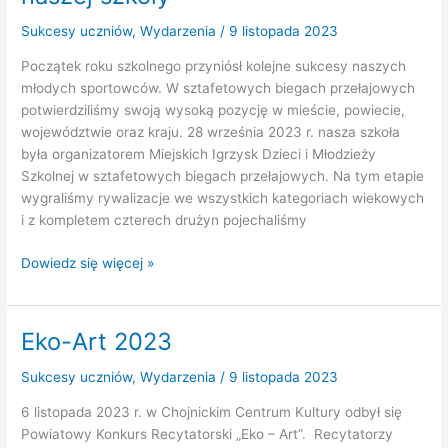
Sukcesy uczniów
,
Wydarzenia
/
9 listopada 2023
Początek roku szkolnego przyniósł kolejne sukcesy naszych
młodych sportowców. W sztafetowych biegach przełajowych
potwierdziliśmy swoją wysoką pozycję w mieście, powiecie,
województwie oraz kraju. 28 września 2023 r. nasza szkoła
była organizatorem Miejskich Igrzysk Dzieci i Młodzieży
Szkolnej w sztafetowych biegach przełajowych. Na tym etapie
wygraliśmy rywalizacje we wszystkich kategoriach wiekowych
i z kompletem czterech drużyn pojechaliśmy
Kolejne
Dowiedz się więcej »
sukcesy
sportowe
uczniów
Eko-Art 2023
naszej
szkoły
Sukcesy uczniów
,
Wydarzenia
/
9 listopada 2023
6 listopada 2023 r. w Chojnickim Centrum Kultury odbył się
Powiatowy Konkurs Recytatorski „Eko – Art”. Recytatorzy