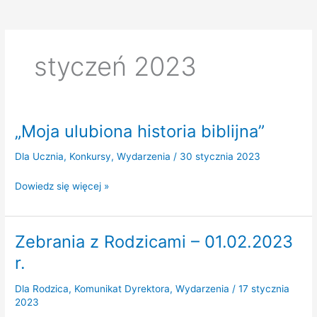
styczeń 2023
„Moja ulubiona historia biblijna”
Dla Ucznia
,
Konkursy
,
Wydarzenia
/
30 stycznia 2023
„Moja
Dowiedz się więcej »
ulubiona
historia
biblijna”
Zebrania z Rodzicami – 01.02.2023
r.
Dla Rodzica
,
Komunikat Dyrektora
,
Wydarzenia
/
17 stycznia
2023