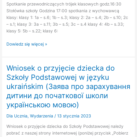
Spotkanie przewodniczących trójek klasowych godz.16:30
Stołówka szkoły Godzina 17:00 spotkania z wychowawcą
klasy: klasy 1: 1a – s.6; 1b – s.3; klasy 2: 2a – s.4; 2b – s.10; 2c
– s.1; klasy 3: 3a – s.11; 3b – s.5; 3c – s.4 klasy 4: 4b – s.33;
klasy 5: 5b – s.22; klasy 6:
Zebrania
Dowiedz się więcej »
z
Rodzicami
–
Wniosek o przyjęcie dziecka do
01.02.2023
Szkoły Podstawowej w języku
r.
ukraińskim (Заява про зарахування
дитини до початкової школи
українською мовою)
Dla Ucznia
,
Wydarzenia
/
13 stycznia 2023
Wniosek o przyjęcie dziecka do Szkoły Podstawowej należy
pobrać z naszej strony internetowej (poniżej przycisk „Pobierz