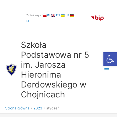
Przejdź
do
treści
Zmień język:
PL
EN
UK
DE
Szkoła
Otwórz
Podstawowa nr 5
im. Jarosza
Hieronima
Derdowskiego w
Chojnicach
Strona główna
2023
styczeń