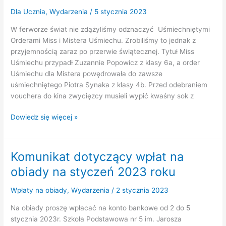
symetrii
початкової
Dla Ucznia
,
Wydarzenia
/
5 stycznia 2023
osiowej”
школи
W ferworze świat nie zdążyliśmy odznaczyć Uśmiechniętymi
українською
Orderami Miss i Mistera Uśmiechu. Zrobiliśmy to jednak z
мовою)
przyjemnością zaraz po przerwie świątecznej. Tytuł Miss
Uśmiechu przypadł Zuzannie Popowicz z klasy 6a, a order
Uśmiechu dla Mistera powędrowała do zawsze
uśmiechniętego Piotra Synaka z klasy 4b. Przed odebraniem
vouchera do kina zwycięzcy musieli wypić kwaśny sok z
Mamy
Dowiedz się więcej »
Miss
i
Mistera
Komunikat dotyczący wpłat na
Uśmiechu!
obiady na styczeń 2023 roku
Wpłaty na obiady
,
Wydarzenia
/
2 stycznia 2023
Na obiady proszę wpłacać na konto bankowe od 2 do 5
stycznia 2023r. Szkoła Podstawowa nr 5 im. Jarosza