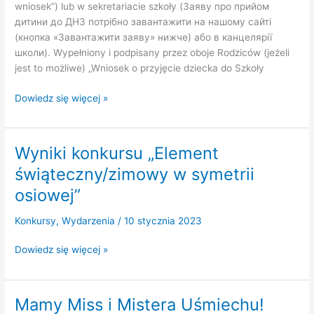
wniosek”) lub w sekretariacie szkoły (Заяву про прийом
дитини до ДНЗ потрібно завантажити на нашому сайті
(кнопка «Завантажити заяву» нижче) або в канцелярії
школи). Wypełniony i podpisany przez oboje Rodziców (jeżeli
jest to możliwe) „Wniosek o przyjęcie dziecka do Szkoły
Wniosek
Dowiedz się więcej »
o
przyjęcie
dziecka
Wyniki konkursu „Element
do
świąteczny/zimowy w symetrii
Szkoły
Podstawowej
osiowej”
w
Konkursy
,
Wydarzenia
/
10 stycznia 2023
języku
ukraińskim
Wyniki
Dowiedz się więcej »
(Заява
konkursu
про
„Element
зарахування
świąteczny/zimowy
дитини
Mamy Miss i Mistera Uśmiechu!
w
до