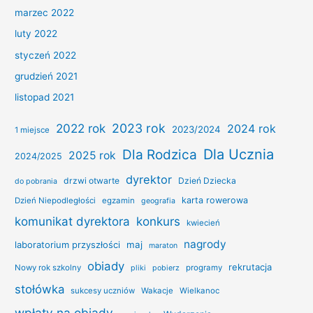
marzec 2022
luty 2022
styczeń 2022
grudzień 2021
listopad 2021
2022 rok
2023 rok
2024 rok
2023/2024
1 miejsce
Dla Ucznia
Dla Rodzica
2025 rok
2024/2025
dyrektor
drzwi otwarte
Dzień Dziecka
do pobrania
karta rowerowa
Dzień Niepodległości
egzamin
geografia
konkurs
komunikat dyrektora
kwiecień
nagrody
laboratorium przyszłości
maj
maraton
obiady
rekrutacja
Nowy rok szkolny
programy
pliki
pobierz
stołówka
sukcesy uczniów
Wakacje
Wielkanoc
wpłaty na obiady