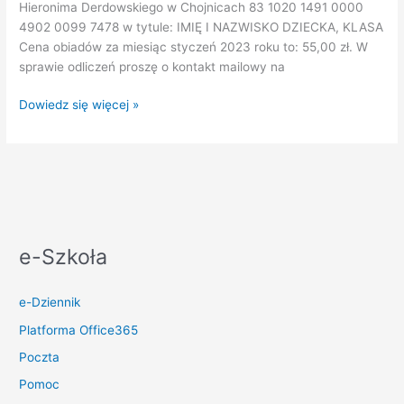
Hieronima Derdowskiego w Chojnicach 83 1020 1491 0000
4902 0099 7478 w tytule: IMIĘ I NAZWISKO DZIECKA, KLASA
Cena obiadów za miesiąc styczeń 2023 roku to: 55,00 zł. W
sprawie odliczeń proszę o kontakt mailowy na
Komunikat
Dowiedz się więcej »
dotyczący
wpłat
na
obiady
na
styczeń
2023
e-Szkoła
roku
e-Dziennik
Platforma Office365
Poczta
Pomoc