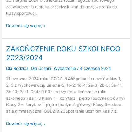
30 sierpnia 2024 r. od lekarza rodzinnegolub sportowego
zaświadczenia o braku przeciwskazań do uczęszczania do
klasy sportowej.
Komunikat
Dowiedz się więcej »
dotyczący
testów
sprawnościowych
ZAKOŃCZENIE ROKU SZKOLNEGO
do
2023/2024
klasy
1
Dla Rodzica
,
Dla Ucznia
,
Wydarzenia
/
4 czerwca 2024
21 czerwca 2024 roku. GODZ. 8.45Spotkanie uczniów klas 1,
2, 3 z wychowawcą. Sale:1a-5; 1b-2; 1c-4; 2a-6; 2b-3; 3a-11;
3b-10; 3c-1. Godz.9.00- uroczyste zakończenie roku
szkolnego klas 1-3 Klasy 1 – korytarz I piętro (budynek główny)
Klasy 2 – korytarz II piętro (budynek główny) Klasy 3 – stara
sala gimnastyczna. GODZ.9.20Spotkanie uczniów klas 7 z
ZAKOŃCZENIE
Dowiedz się więcej »
ROKU