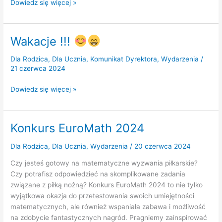
„Żegnaj,
Dowiedz się więcej »
szkoło
…”
Wakacje !!!
Dla Rodzica
,
Dla Ucznia
,
Komunikat Dyrektora
,
Wydarzenia
/
21 czerwca 2024
Wakacje
Dowiedz się więcej »
!!!
Konkurs EuroMath 2024
Dla Rodzica
,
Dla Ucznia
,
Wydarzenia
/
20 czerwca 2024
Czy jesteś gotowy na matematyczne wyzwania piłkarskie?
Czy potrafisz odpowiedzieć na skomplikowane zadania
związane z piłką nożną? Konkurs EuroMath 2024 to nie tylko
wyjątkowa okazja do przetestowania swoich umiejętności
matematycznych, ale również wspaniała zabawa i możliwość
na zdobycie fantastycznych nagród. Pragniemy zainspirować