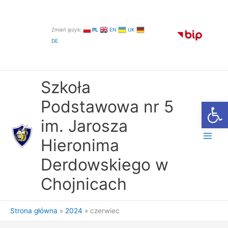
Przejdź
do
treści
Zmień język:
PL
EN
UK
DE
Szkoła
Otwórz
Podstawowa nr 5
im. Jarosza
Hieronima
Derdowskiego w
Chojnicach
Strona główna
2024
czerwiec