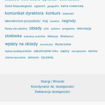
karta rowerowa
Dzień Niepodległości
egzamin
geografia
konkurs
komunikat dyrektora
kwiecień
nagrody
laboratorium przyszłości
maj
maraton
obiady
rekrutacja
Nowy rok szkolny
programy
pliki
pobierz
stołówka
sukcesy uczniów
Wakacje
Wielkanoc
wpłaty na obiady
Wydarzenia
wycieczka
zakończenie roku
zapisy
wykaz podręczników
zbiórka
zarządzenie
życzenia
zebrania
zdalne nauczanie
Skargi i Wnioski
Koordynator ds. dostępności
Deklaracja dostępności