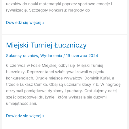
uczniów do nauki matematyki poprzez sportowe emocje i
rywalizację. Szczegóły konkursu: Nagrody do
Konkurs
Dowiedz się więcej »
EuroMath
2024
Miejski Turniej Łuczniczy
Sukcesy uczniów
,
Wydarzenia
/
19 czerwca 2024
6 czerwca w Fosie Miejskiej odbył się Miejski Turniej
Łuczniczy. Reprezentanci szkół rywalizowali w pięciu
konkurencjach. Drugie miejsce wywalczył Dominik Kufel, a
trzecie Łukasz Cemka. Obaj są uczniami klasy 7 b. W nagrodę
otrzymali pamiątkowe dyplomy i puchary. Gratulujemy całej
sześcioosobowej drużynie, która wykazała się dużymi
umiejętnościami.
Miejski
Dowiedz się więcej »
Turniej
Łuczniczy