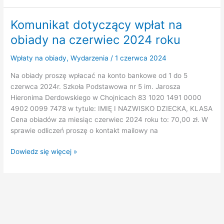
SZKOLNEGO
2023/2024
Komunikat dotyczący wpłat na
obiady na czerwiec 2024 roku
Wpłaty na obiady
,
Wydarzenia
/
1 czerwca 2024
Na obiady proszę wpłacać na konto bankowe od 1 do 5
czerwca 2024r. Szkoła Podstawowa nr 5 im. Jarosza
Hieronima Derdowskiego w Chojnicach 83 1020 1491 0000
4902 0099 7478 w tytule: IMIĘ I NAZWISKO DZIECKA, KLASA
Cena obiadów za miesiąc czerwiec 2024 roku to: 70,00 zł. W
sprawie odliczeń proszę o kontakt mailowy na
Komunikat
Dowiedz się więcej »
dotyczący
wpłat
na
obiady
na
czerwiec