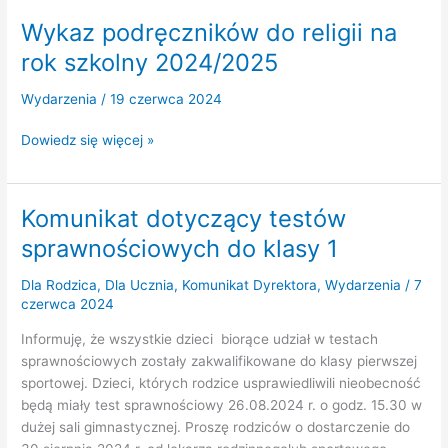
Wykaz podręczników do religii na
rok szkolny 2024/2025
Wydarzenia
/
19 czerwca 2024
Wykaz
Dowiedz się więcej »
podręczników
do
religii
Komunikat dotyczący testów
na
sprawnościowych do klasy 1
rok
szkolny
Dla Rodzica
,
Dla Ucznia
,
Komunikat Dyrektora
,
Wydarzenia
/
7
2024/2025
czerwca 2024
Informuję, że wszystkie dzieci biorące udział w testach
sprawnościowych zostały zakwalifikowane do klasy pierwszej
sportowej. Dzieci, których rodzice usprawiedliwili nieobecność
będą miały test sprawnościowy 26.08.2024 r. o godz. 15.30 w
dużej sali gimnastycznej. Proszę rodziców o dostarczenie do