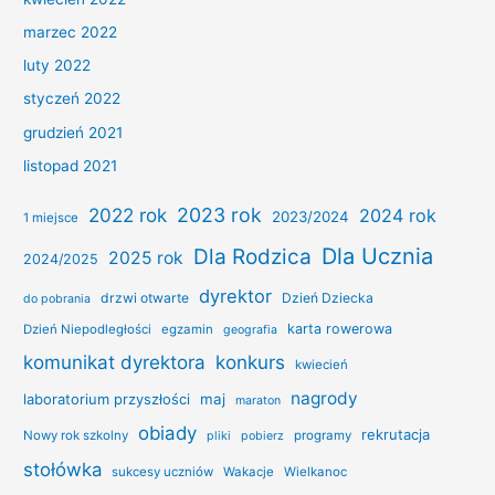
marzec 2022
luty 2022
styczeń 2022
grudzień 2021
listopad 2021
2022 rok
2023 rok
2024 rok
2023/2024
1 miejsce
Dla Ucznia
Dla Rodzica
2025 rok
2024/2025
dyrektor
drzwi otwarte
Dzień Dziecka
do pobrania
karta rowerowa
Dzień Niepodległości
egzamin
geografia
konkurs
komunikat dyrektora
kwiecień
nagrody
laboratorium przyszłości
maj
maraton
obiady
rekrutacja
Nowy rok szkolny
programy
pliki
pobierz
stołówka
sukcesy uczniów
Wakacje
Wielkanoc