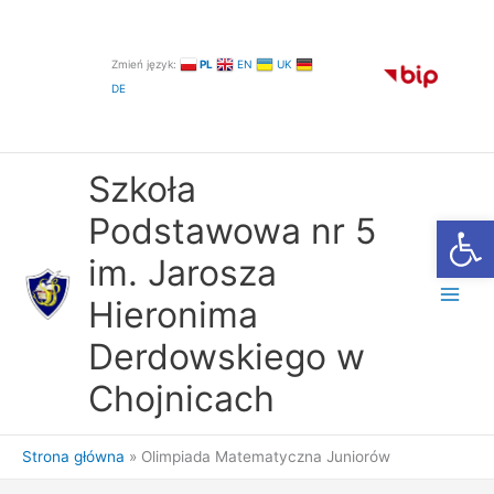
Przejdź
do
treści
Zmień język:
PL
EN
UK
DE
Szkoła
Otwórz
Podstawowa nr 5
im. Jarosza
Hieronima
Derdowskiego w
Chojnicach
Strona główna
Olimpiada Matematyczna Juniorów