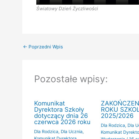
Światowy Dzień Życzliwości
←
Poprzedni Wpis
Pozostałe wpisy:
Komunikat
ZAKOŃCZEN
Dyrektora Szkoły
ROKU SZKO
dotyczący dnia 26
2025/2026
czerwca 2026 roku
Dla Rodzica
,
Dla U
Dla Rodzica
,
Dla Ucznia
,
Komunikat Dyrekto
Komunikat Dyrektora
,
Wydarzenia
/
16 c