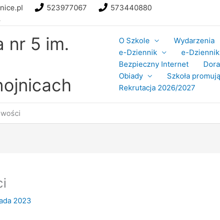
nice.pl
523977067
573440880
8
nr 5 im.
O Szkole
Wydarzenia
e-Dziennik
e-Dziennik 
Bezpieczny Internet
Dor
Obiady
Szkoła promują
ojnicach
Rekrutacja 2026/2027
iwości
i
pada 2023