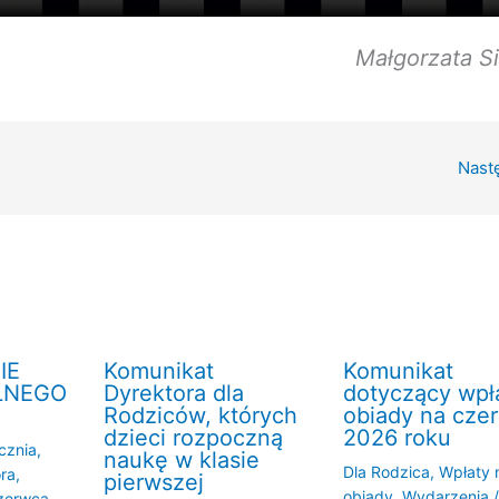
Małgorzata S
Nast
IE
Komunikat
Komunikat
LNEGO
Dyrektora dla
dotyczący wpł
Rodziców, których
obiady na cze
dzieci rozpoczną
2026 roku
cznia
,
naukę w klasie
Dla Rodzica
,
Wpłaty 
ra
,
pierwszej
obiady
,
Wydarzenia
zerwca