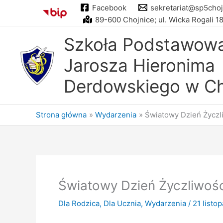
Przejdź
Facebook
sekretariat@sp5choj
do
89-600 Chojnice; ul. Wicka Rogali 1
treści
Szkoła Podstawowa 
Jarosza Hieronima
Derdowskiego w Ch
Strona główna
Wydarzenia
Światowy Dzień Życzl
Światowy Dzień Życzliwośc
Dla Rodzica
,
Dla Ucznia
,
Wydarzenia
/
21 listo