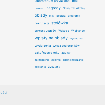
laboratorium przyszłości
maj
nagrody
Nowy rok szkolny
maraton
obiady
programy
pliki
pobierz
stołówka
rekrutacja
sukcesy uczniów
Wakacje
Wielkanoc
wpłaty na obiady
wycieczka
Wydarzenia
wykaz podręczników
zakończenie roku
zapisy
zbiórka
zarządzenie
zdalne nauczanie
życzenia
zebrania
ności