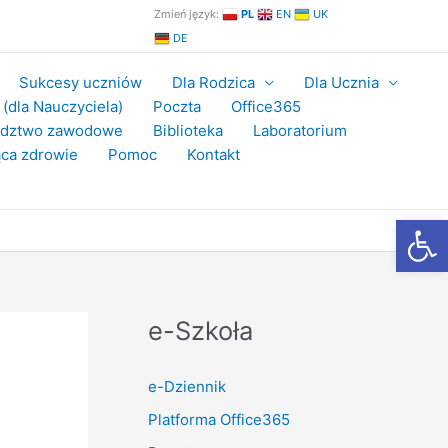
Zmień język:
PL
EN
UK
DE
Sukcesy uczniów
Dla Rodzica
Dla Ucznia
(dla Nauczyciela)
Poczta
Office365
adztwo zawodowe
Biblioteka
Laboratorium
ca zdrowie
Pomoc
Kontakt
Otwórz
e-Szkoła
e-Dziennik
Platforma Office365