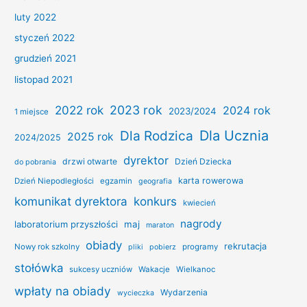
luty 2022
styczeń 2022
grudzień 2021
listopad 2021
2022 rok
2023 rok
2024 rok
2023/2024
1 miejsce
Dla Ucznia
Dla Rodzica
2025 rok
2024/2025
dyrektor
drzwi otwarte
Dzień Dziecka
do pobrania
karta rowerowa
Dzień Niepodległości
egzamin
geografia
konkurs
komunikat dyrektora
kwiecień
nagrody
laboratorium przyszłości
maj
maraton
obiady
rekrutacja
Nowy rok szkolny
programy
pliki
pobierz
stołówka
sukcesy uczniów
Wakacje
Wielkanoc
wpłaty na obiady
Wydarzenia
wycieczka