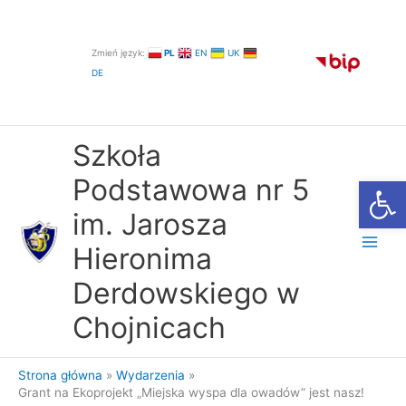
Przejdź
do
treści
Zmień język:
PL
EN
UK
DE
Szkoła
Otwórz
Podstawowa nr 5
im. Jarosza
Hieronima
Derdowskiego w
Chojnicach
Strona główna
Wydarzenia
Grant na Ekoprojekt „Miejska wyspa dla owadów” jest nasz!