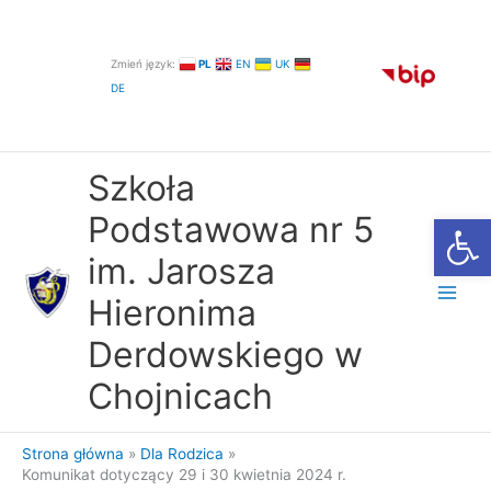
Przejdź
do
treści
Zmień język:
PL
EN
UK
DE
Szkoła
Otwórz
Podstawowa nr 5
im. Jarosza
Hieronima
Derdowskiego w
Chojnicach
Strona główna
Dla Rodzica
Komunikat dotyczący 29 i 30 kwietnia 2024 r.