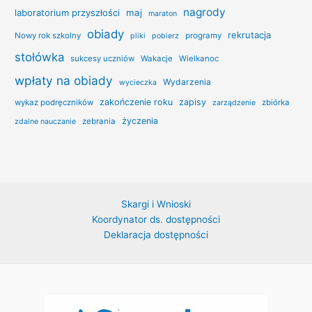
nagrody
laboratorium przyszłości
maj
maraton
obiady
rekrutacja
Nowy rok szkolny
programy
pliki
pobierz
stołówka
sukcesy uczniów
Wakacje
Wielkanoc
wpłaty na obiady
Wydarzenia
wycieczka
zakończenie roku
zapisy
wykaz podręczników
zbiórka
zarządzenie
życzenia
zebrania
zdalne nauczanie
Skargi i Wnioski
Koordynator ds. dostępności
Deklaracja dostępności