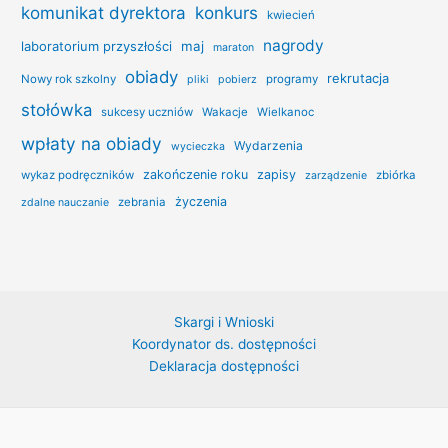
konkurs
komunikat dyrektora
kwiecień
nagrody
laboratorium przyszłości
maj
maraton
obiady
rekrutacja
Nowy rok szkolny
programy
pliki
pobierz
stołówka
sukcesy uczniów
Wakacje
Wielkanoc
wpłaty na obiady
Wydarzenia
wycieczka
zakończenie roku
zapisy
wykaz podręczników
zbiórka
zarządzenie
życzenia
zebrania
zdalne nauczanie
Skargi i Wnioski
Koordynator ds. dostępności
Deklaracja dostępności