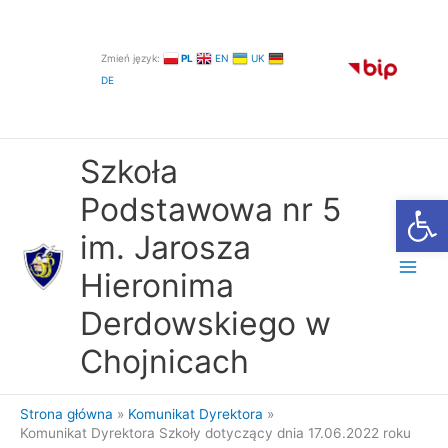
Przejdź
do
treści
Zmień język:
PL
EN
UK
DE
Szkoła
Otwórz
Podstawowa nr 5
im. Jarosza
Hieronima
Derdowskiego w
Chojnicach
Strona główna
Komunikat Dyrektora
Komunikat Dyrektora Szkoły dotyczący dnia 17.06.2022 roku