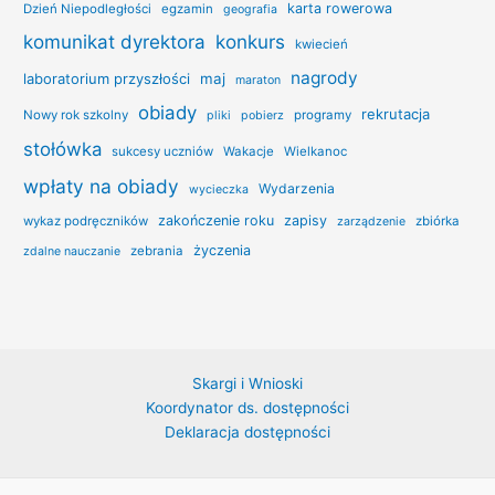
karta rowerowa
Dzień Niepodległości
egzamin
geografia
konkurs
komunikat dyrektora
kwiecień
nagrody
laboratorium przyszłości
maj
maraton
obiady
rekrutacja
Nowy rok szkolny
programy
pliki
pobierz
stołówka
sukcesy uczniów
Wakacje
Wielkanoc
wpłaty na obiady
Wydarzenia
wycieczka
zakończenie roku
zapisy
wykaz podręczników
zbiórka
zarządzenie
życzenia
zebrania
zdalne nauczanie
Skargi i Wnioski
Koordynator ds. dostępności
Deklaracja dostępności