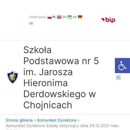
Przejdź
do
treści
Zmień język:
PL
EN
UK
DE
Szkoła
Otwórz
Podstawowa nr 5
im. Jarosza
Hieronima
Derdowskiego w
Chojnicach
Strona główna
Komunikat Dyrektora
Komunikat Dyrektora Szkoły dotyczący dnia 24.12.2021 roku