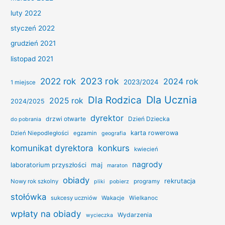
luty 2022
styczeń 2022
grudzień 2021
listopad 2021
2022 rok
2023 rok
2024 rok
2023/2024
1 miejsce
Dla Ucznia
Dla Rodzica
2025 rok
2024/2025
dyrektor
drzwi otwarte
Dzień Dziecka
do pobrania
karta rowerowa
Dzień Niepodległości
egzamin
geografia
konkurs
komunikat dyrektora
kwiecień
nagrody
laboratorium przyszłości
maj
maraton
obiady
rekrutacja
Nowy rok szkolny
programy
pliki
pobierz
stołówka
sukcesy uczniów
Wakacje
Wielkanoc
wpłaty na obiady
Wydarzenia
wycieczka