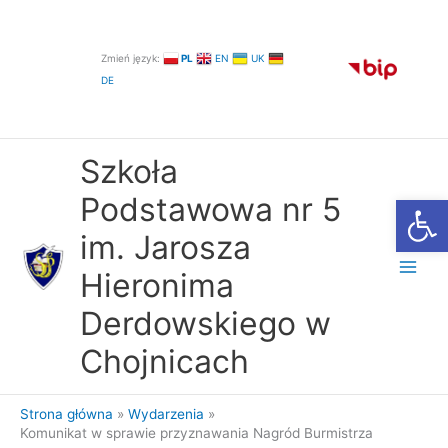
Przejdź
do
treści
Zmień język:
PL
EN
UK
DE
Szkoła
Otwórz
Podstawowa nr 5
im. Jarosza
Hieronima
Derdowskiego w
Chojnicach
Strona główna
Wydarzenia
Komunikat w sprawie przyznawania Nagród Burmistrza