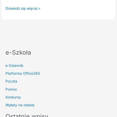
WAŻNE:
Dowiedz się więcej »
dotyczy
wycieku
danych
do
logowania
e-Szkoła
e-Dziennik
Platforma Office365
Poczta
Pomoc
Konkursy
Wpłaty na obiady
Ostatnie wpisy