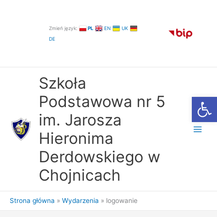
Przejdź
do
treści
Zmień język:
PL
EN
UK
DE
Szkoła
Otwórz
Podstawowa nr 5
im. Jarosza
Hieronima
Derdowskiego w
Chojnicach
Strona główna
Wydarzenia
logowanie