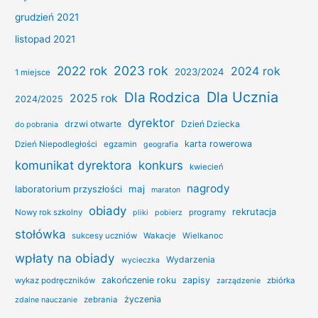
grudzień 2021
listopad 2021
2022 rok
2023 rok
2024 rok
2023/2024
1 miejsce
Dla Ucznia
Dla Rodzica
2025 rok
2024/2025
dyrektor
drzwi otwarte
Dzień Dziecka
do pobrania
karta rowerowa
Dzień Niepodległości
egzamin
geografia
konkurs
komunikat dyrektora
kwiecień
nagrody
laboratorium przyszłości
maj
maraton
obiady
rekrutacja
Nowy rok szkolny
programy
pliki
pobierz
stołówka
sukcesy uczniów
Wakacje
Wielkanoc
wpłaty na obiady
Wydarzenia
wycieczka
zakończenie roku
zapisy
wykaz podręczników
zbiórka
zarządzenie
życzenia
zebrania
zdalne nauczanie