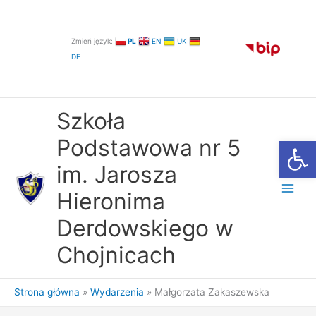
Przejdź
do
treści
Zmień język:
PL
EN
UK
DE
Szkoła
Otwórz
Podstawowa nr 5
im. Jarosza
Hieronima
Derdowskiego w
Chojnicach
Strona główna
Wydarzenia
Małgorzata Zakaszewska