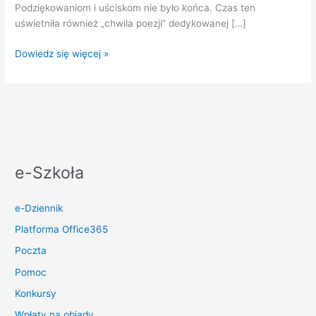
Podziękowaniom i uściskom nie było końca. Czas ten
uświetniła również „chwila poezji” dedykowanej […]
Pożegnanie
Dowiedz się więcej »
Pani
Dyrektor
Małgorzaty
Zakaszewskiej
e-Szkoła
e-Dziennik
Platforma Office365
Poczta
Pomoc
Konkursy
Wpłaty na obiady