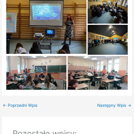
←
Poprzedni Wpis
Następny Wpis
→
Pozostałe wpisy: