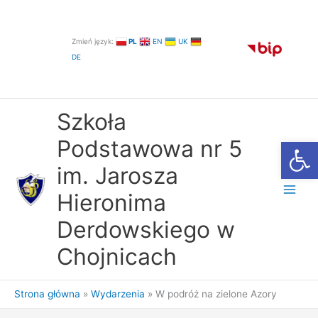
Przejdź
do
treści
Zmień język:
PL
EN
UK
DE
Szkoła
Otwórz
Podstawowa nr 5
im. Jarosza
Hieronima
Derdowskiego w
Chojnicach
Strona główna
Wydarzenia
W podróż na zielone Azory