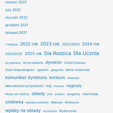
marzec 2022
luty 2022
styczeń 2022
grudzień 2021
listopad 2021
2022 rok
2023 rok
2024 rok
2023/2024
1 miejsce
Dla Ucznia
Dla Rodzica
2025 rok
2024/2025
dyrektor
drzwi otwarte
Dzień Dziecka
do pobrania
karta rowerowa
Dzień Niepodległości
egzamin
geografia
konkurs
komunikat dyrektora
kwiecień
nagrody
laboratorium przyszłości
maj
maraton
obiady
rekrutacja
Nowy rok szkolny
programy
pliki
pobierz
stołówka
sukcesy uczniów
Wakacje
Wielkanoc
wpłaty na obiady
Wydarzenia
wycieczka