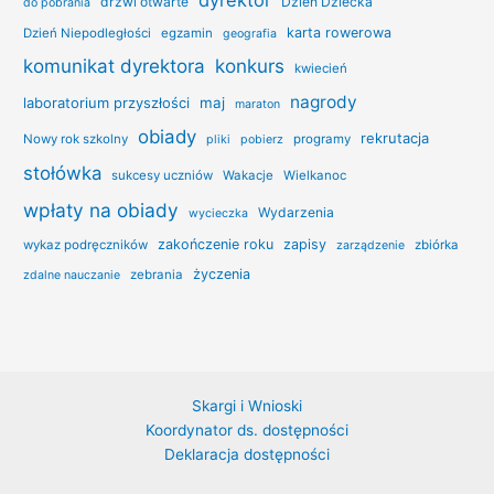
drzwi otwarte
Dzień Dziecka
do pobrania
karta rowerowa
Dzień Niepodległości
egzamin
geografia
konkurs
komunikat dyrektora
kwiecień
nagrody
laboratorium przyszłości
maj
maraton
obiady
rekrutacja
Nowy rok szkolny
programy
pliki
pobierz
stołówka
sukcesy uczniów
Wakacje
Wielkanoc
wpłaty na obiady
Wydarzenia
wycieczka
zakończenie roku
zapisy
wykaz podręczników
zbiórka
zarządzenie
życzenia
zebrania
zdalne nauczanie
Skargi i Wnioski
Koordynator ds. dostępności
Deklaracja dostępności