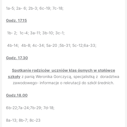
1a-5; 2a- 6; 2b-3; 6c-19; 7c-18;
Godz. 17.15
1b- 2; 1c-4; 3a-11; 3b-10; 3c-1;
4b-14; 4b-8; 4c-34; 5a-20 ;5b-31; 5c-12;6a-33;
Godz. 17.30
Spotkanie rodziców uczniów klas ósmych w stołówce
szkoły
z panią Weronika Gorczycą, specjalistką z doradztwa
zawodowego- informacje o rekrutacji do szkół średnich.
Godz.18.00
6b-22;7a-24;7b-29; 7d-18;
8a-13; 8b-7; 8c-23