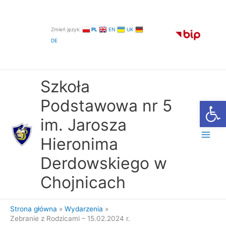
Przejdź
do
treści
Zmień język:
PL
EN
UK
DE
Szkoła
Otwórz
Podstawowa nr 5
im. Jarosza
Hieronima
Derdowskiego w
Chojnicach
Strona główna
Wydarzenia
Zebranie z Rodzicami – 15.02.2024 r.