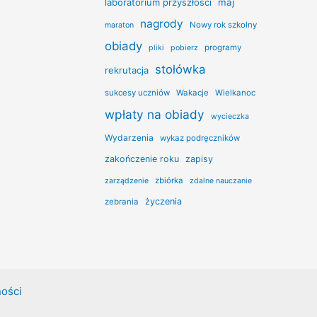
laboratorium przyszłości
maj
nagrody
Nowy rok szkolny
maraton
obiady
programy
pliki
pobierz
stołówka
rekrutacja
sukcesy uczniów
Wakacje
Wielkanoc
wpłaty na obiady
wycieczka
Wydarzenia
wykaz podręczników
zakończenie roku
zapisy
zbiórka
zarządzenie
zdalne nauczanie
życzenia
zebrania
ności