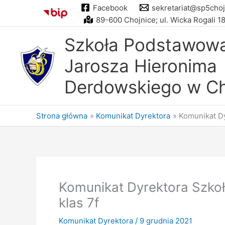
Przejdź
Facebook
sekretariat@sp5choj
do
89-600 Chojnice; ul. Wicka Rogali 1
treści
Szkoła Podstawowa 
Jarosza Hieronima
Derdowskiego w Ch
Strona główna
Komunikat Dyrektora
Komunikat Dy
Komunikat Dyrektora Szkoł
klas 7f
Komunikat Dyrektora
/
9 grudnia 2021