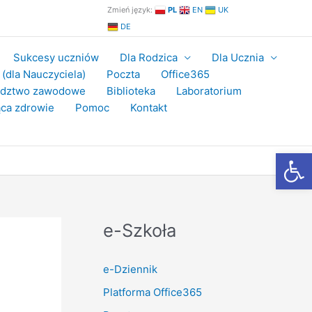
Zmień język:
PL
EN
UK
DE
Sukcesy uczniów
Dla Rodzica
Dla Ucznia
(dla Nauczyciela)
Poczta
Office365
adztwo zawodowe
Biblioteka
Laboratorium
ca zdrowie
Pomoc
Kontakt
Otwórz
e-Szkoła
e-Dziennik
Platforma Office365