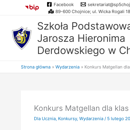
Przejdź
Facebook
sekretariat@sp5choj
do
89-600 Chojnice; ul. Wicka Rogali 1
treści
Szkoła Podstawowa 
Jarosza Hieronima
Derdowskiego w Ch
Strona główna
Wydarzenia
Konkurs Matgellan dla 
Konkurs Matgellan dla klas 
Dla Ucznia
,
Konkursy
,
Wydarzenia
/
5 lutego 2