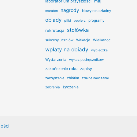
laboratorium przyszłości
maj
nagrody
Nowy rok szkolny
maraton
obiady
programy
pliki
pobierz
stołówka
rekrutacja
sukcesy uczniów
Wakacje
Wielkanoc
wpłaty na obiady
wycieczka
Wydarzenia
wykaz podręczników
zakończenie roku
zapisy
zbiórka
zarządzenie
zdalne nauczanie
życzenia
zebrania
ności