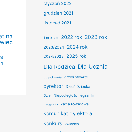
styczeń 2022
grudzień 2021
listopad 2021
at na
2022 rok
2023 rok
1 miejsce
rwiec
2024 rok
2023/2024
2025 rok
2024/2025
na
/
1
Dla Ucznia
Dla Rodzica
drzwi otwarte
do pobrania
dyrektor
Dzień Dziecka
Dzień Niepodległości
egzamin
karta rowerowa
geografia
komunikat dyrektora
konkurs
kwiecień