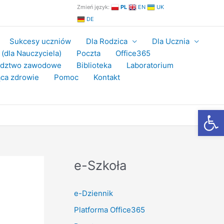
Zmień język:
PL
EN
UK
DE
Sukcesy uczniów
Dla Rodzica
Dla Ucznia
(dla Nauczyciela)
Poczta
Office365
adztwo zawodowe
Biblioteka
Laboratorium
ca zdrowie
Pomoc
Kontakt
Otwórz
e-Szkoła
e-Dziennik
Platforma Office365