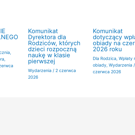
IE
Komunikat
Komunikat
LNEGO
Dyrektora dla
dotyczący wpł
Rodziców, których
obiady na cze
dzieci rozpoczną
2026 roku
cznia
,
naukę w klasie
Dla Rodzica
,
Wpłaty 
ra
,
pierwszej
obiady
,
Wydarzenia
zerwca
Wydarzenia
/
2 czerwca
czerwca 2026
2026