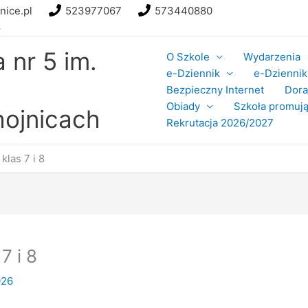
nice.pl
523977067
573440880
8
nr 5 im.
O Szkole
Wydarzenia
e-Dziennik
e-Dziennik 
Bezpieczny Internet
Dor
Obiady
Szkoła promują
ojnicach
Rekrutacja 2026/2027
klas 7 i 8
7 i 8
026