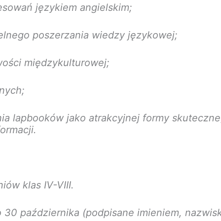
esowań językiem angielskim;
lnego poszerzania wiedzy językowej;
ości międzykulturowej;
nych;
a lapbooków jako atrakcyjnej formy skuteczn
ormacji.
ów klas IV-VIII.
o 30 października (podpisane imieniem, nazwis