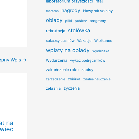
laboratorium przyszłości
maj
nagrody
Nowy rok szkolny
maraton
obiady
programy
pliki
pobierz
stołówka
rekrutacja
sukcesy uczniów
Wakacje
Wielkanoc
wpłaty na obiady
wycieczka
ępny Wpis
→
Wydarzenia
wykaz podręczników
zakończenie roku
zapisy
zbiórka
zarządzenie
zdalne nauczanie
życzenia
zebrania
at na
rwiec