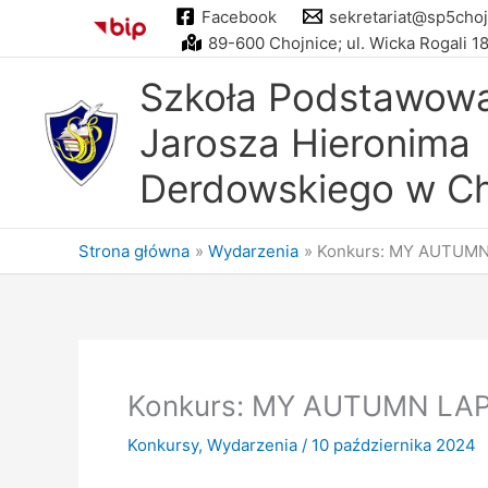
Przejdź
Facebook
sekretariat@sp5choj
do
89-600 Chojnice; ul. Wicka Rogali 1
treści
Szkoła Podstawowa 
Jarosza Hieronima
Derdowskiego w Ch
Strona główna
Wydarzenia
Konkurs: MY AUTUM
Konkurs: MY AUTUMN LA
Konkursy
,
Wydarzenia
/
10 października 2024