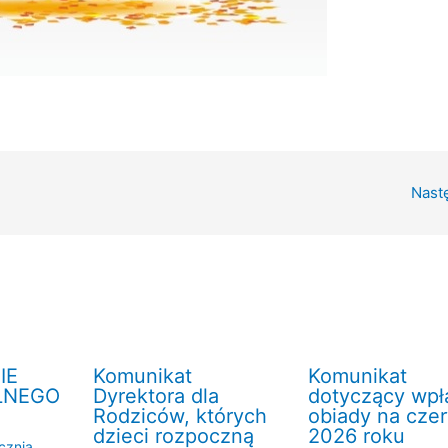
Nast
IE
Komunikat
Komunikat
LNEGO
Dyrektora dla
dotyczący wpł
Rodziców, których
obiady na cze
dzieci rozpoczną
2026 roku
cznia
,