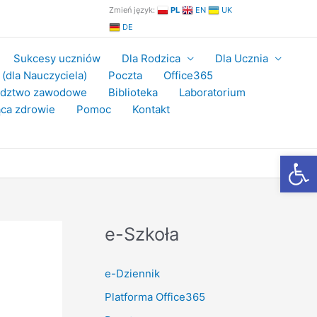
Zmień język:
PL
EN
UK
DE
Sukcesy uczniów
Dla Rodzica
Dla Ucznia
(dla Nauczyciela)
Poczta
Office365
adztwo zawodowe
Biblioteka
Laboratorium
ca zdrowie
Pomoc
Kontakt
Otwórz
e-Szkoła
e-Dziennik
Platforma Office365