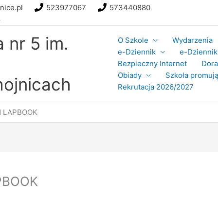
nice.pl
523977067
573440880
8
nr 5 im.
O Szkole
Wydarzenia
e-Dziennik
e-Dziennik 
Bezpieczny Internet
Dor
Obiady
Szkoła promują
ojnicach
Rekrutacja 2026/2027
N LAPBOOK
PBOOK