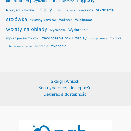
nagrody
laboratorium przyszłości
maj
maraton
obiady
rekrutacja
Nowy rok szkolny
programy
pliki
pobierz
stołówka
sukcesy uczniów
Wakacje
Wielkanoc
wpłaty na obiady
Wydarzenia
wycieczka
zakończenie roku
zapisy
wykaz podręczników
zbiórka
zarządzenie
życzenia
zebrania
zdalne nauczanie
Skargi i Wnioski
Koordynator ds. dostępności
Deklaracja dostępności