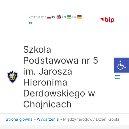
Przejdź
do
treści
Zmień język:
PL
EN
UK
DE
Szkoła
Otwórz
Podstawowa nr 5
im. Jarosza
Hieronima
Derdowskiego w
Chojnicach
Strona główna
Wydarzenia
Międzynarodowy Dzień Kropki