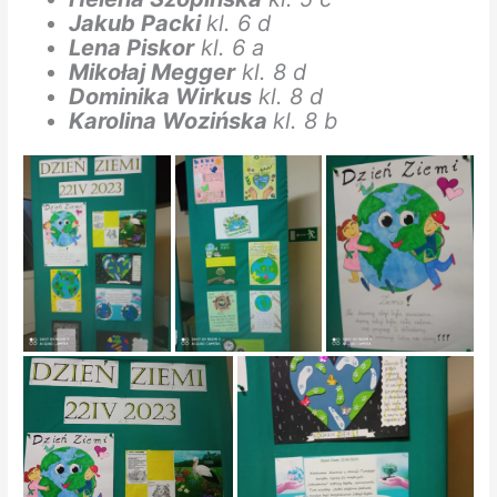
Jakub Packi
kl. 6 d
Lena Piskor
kl. 6 a
Mikołaj Megger
kl. 8 d
Dominika Wirkus
kl. 8 d
Karolina Wozińska
kl. 8 b