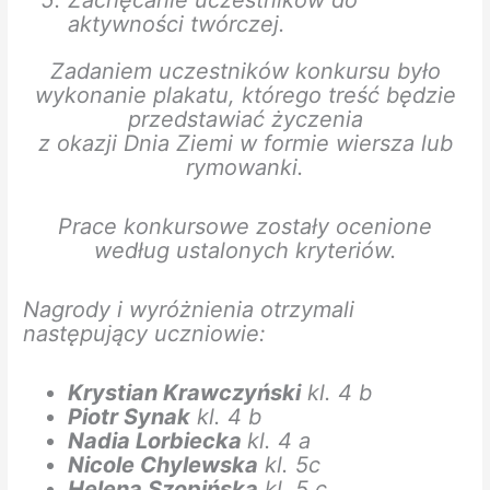
Zachęcanie uczestników do
aktywności twórczej.
Zadaniem uczestników konkursu było
wykonanie plakatu, którego treść będzie
przedstawiać życzenia
z okazji Dnia Ziemi w formie wiersza lub
rymowanki.
Prace konkursowe zostały ocenione
według ustalonych kryteriów.
Nagrody i wyróżnienia otrzymali
następujący uczniowie:
Krystian Krawczyński
kl. 4 b
Piotr Synak
kl. 4 b
Nadia Lorbiecka
kl. 4 a
Nicole Chylewska
kl. 5c
Helena Szopińska
kl. 5 c