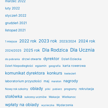
marzec 2022
luty 2022
styczeń 2022
grudzień 2021
listopad 2021
2022 rok
2023 rok
2024 rok
2023/2024
1 miejsce
Dla Ucznia
Dla Rodzica
2025 rok
2024/2025
dyrektor
drzwi otwarte
Dzień Dziecka
do pobrania
karta rowerowa
Dzień Niepodległości
egzamin
geografia
konkurs
komunikat dyrektora
kwiecień
nagrody
laboratorium przyszłości
maj
maraton
obiady
rekrutacja
Nowy rok szkolny
programy
pliki
pobierz
stołówka
sukcesy uczniów
Wakacje
Wielkanoc
wpłaty na obiady
Wydarzenia
wycieczka