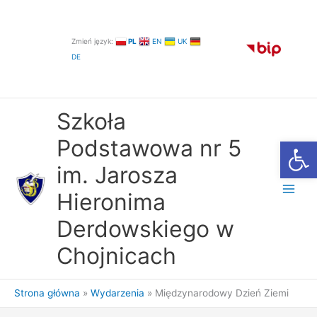
Przejdź
do
treści
Zmień język:
PL
EN
UK
DE
Szkoła
Otwórz
Podstawowa nr 5
im. Jarosza
Hieronima
Derdowskiego w
Chojnicach
Strona główna
Wydarzenia
Międzynarodowy Dzień Ziemi