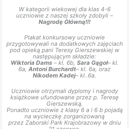
W kategorii wiekowej dla klas 4-6
uczniowie z naszej szkoły zdobyli –
Nagrodę Główną!!!
Plakat konkursowy uczniowie
przygotowywali na dodatkowych zajęciach
pod opieką pani Teresy Gierszewskiej w
następującym składzie:
Wiktoria Dams
– kl. 6b,
Sara Gągoł
– kl.
6a,
Antoni Burchardt
– kl. 6a, oraz
Nikodem Kadej
– kl..6a.
Uczniowie otrzymali dyplomy i nagrody
książkowe ufundowane przez p. Teresę
Gierszewską.
Ponadto uczniowie z klasy 6 a i 6 b pojadą
na wycieczkę zorganizowaną
przez Zaborski Park Krajobrazowy w dniu
21 czerwca.