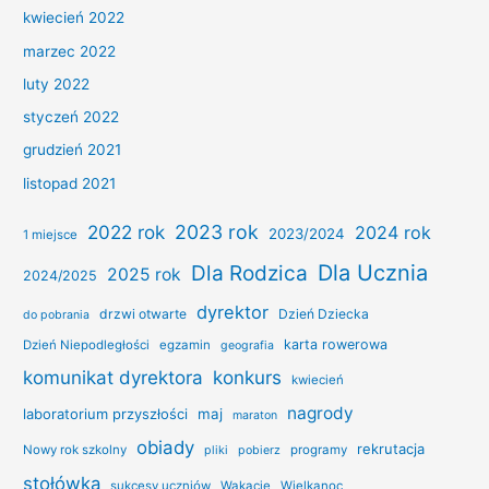
kwiecień 2022
marzec 2022
luty 2022
styczeń 2022
grudzień 2021
listopad 2021
2022 rok
2023 rok
2024 rok
2023/2024
1 miejsce
Dla Ucznia
Dla Rodzica
2025 rok
2024/2025
dyrektor
drzwi otwarte
Dzień Dziecka
do pobrania
karta rowerowa
Dzień Niepodległości
egzamin
geografia
konkurs
komunikat dyrektora
kwiecień
nagrody
laboratorium przyszłości
maj
maraton
obiady
rekrutacja
Nowy rok szkolny
programy
pliki
pobierz
stołówka
sukcesy uczniów
Wakacje
Wielkanoc