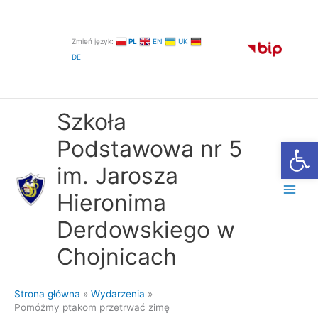
Przejdź
do
treści
Zmień język:
PL
EN
UK
DE
Szkoła
Otwórz
Podstawowa nr 5
im. Jarosza
Hieronima
Derdowskiego w
Chojnicach
Strona główna
Wydarzenia
Pomóżmy ptakom przetrwać zimę