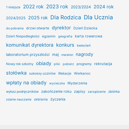
2022 rok
2023 rok
2024 rok
2023/2024
1 miejsce
Dla Ucznia
Dla Rodzica
2025 rok
2024/2025
dyrektor
drzwi otwarte
Dzień Dziecka
do pobrania
karta rowerowa
Dzień Niepodległości
egzamin
geografia
konkurs
komunikat dyrektora
kwiecień
nagrody
laboratorium przyszłości
maj
maraton
obiady
rekrutacja
Nowy rok szkolny
programy
pliki
pobierz
stołówka
sukcesy uczniów
Wakacje
Wielkanoc
wpłaty na obiady
Wydarzenia
wycieczka
zakończenie roku
zapisy
wykaz podręczników
zbiórka
zarządzenie
życzenia
zebrania
zdalne nauczanie