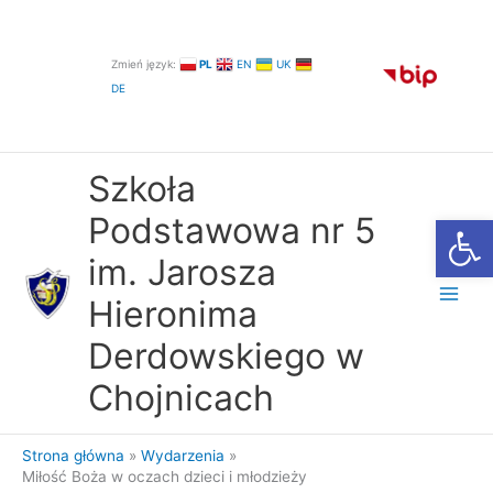
Przejdź
do
treści
Zmień język:
PL
EN
UK
DE
Szkoła
Otwórz
Podstawowa nr 5
im. Jarosza
Hieronima
Derdowskiego w
Chojnicach
Strona główna
Wydarzenia
Miłość Boża w oczach dzieci i młodzieży