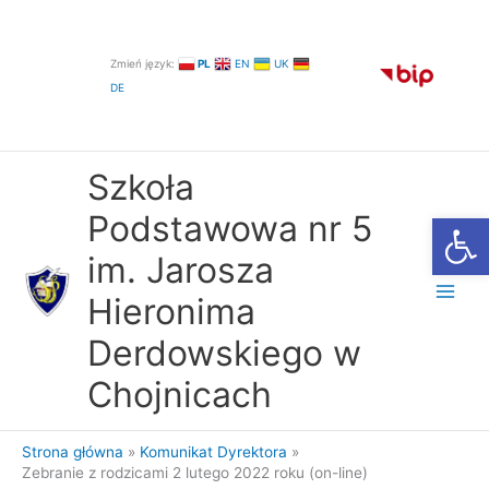
Przejdź
do
treści
Zmień język:
PL
EN
UK
DE
Szkoła
Otwórz
Podstawowa nr 5
im. Jarosza
Hieronima
Derdowskiego w
Chojnicach
Strona główna
Komunikat Dyrektora
Zebranie z rodzicami 2 lutego 2022 roku (on-line)