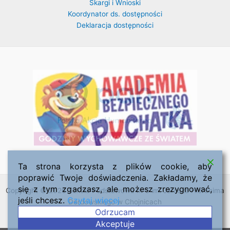
Skargi i Wnioski
Koordynator ds. dostępności
Deklaracja dostępności
Ta strona korzysta z plików cookie, aby
poprawić Twoje doświadczenia. Zakładamy, że
się z tym zgadzasz, ale możesz zrezygnować,
Copyright © 2026 Szkoła Podstawowa nr 5 im. Jarosza Hieronima
jeśli chcesz.
Czytaj więcej
Derdowskiego w Chojnicach
Odrzucam
Akceptuje