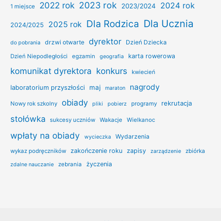
2022 rok
2023 rok
2024 rok
2023/2024
1 miejsce
Dla Ucznia
Dla Rodzica
2025 rok
2024/2025
dyrektor
drzwi otwarte
Dzień Dziecka
do pobrania
karta rowerowa
Dzień Niepodległości
egzamin
geografia
konkurs
komunikat dyrektora
kwiecień
nagrody
laboratorium przyszłości
maj
maraton
obiady
rekrutacja
Nowy rok szkolny
programy
pliki
pobierz
stołówka
sukcesy uczniów
Wakacje
Wielkanoc
wpłaty na obiady
Wydarzenia
wycieczka
zakończenie roku
zapisy
wykaz podręczników
zbiórka
zarządzenie
życzenia
zebrania
zdalne nauczanie