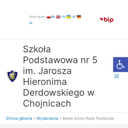
Przejdź
do
treści
Zmień język:
PL
EN
UK
DE
Szkoła
Otwórz
Podstawowa nr 5
im. Jarosza
Hieronima
Derdowskiego w
Chojnicach
Strona główna
Wydarzenia
Nowe konto Rady Rodziców