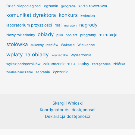
karta rowerowa
Dzień Niepodległości
egzamin
geografia
konkurs
komunikat dyrektora
kwiecień
nagrody
laboratorium przyszłości
maj
maraton
obiady
rekrutacja
Nowy rok szkolny
programy
pliki
pobierz
stołówka
sukcesy uczniów
Wakacje
Wielkanoc
wpłaty na obiady
Wydarzenia
wycieczka
zakończenie roku
zapisy
wykaz podręczników
zbiórka
zarządzenie
życzenia
zebrania
zdalne nauczanie
Skargi i Wnioski
Koordynator ds. dostępności
Deklaracja dostępności